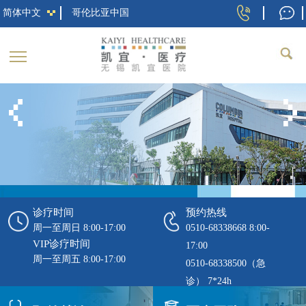
简体中文
哥伦比亚中国
关于凯宜
医院新闻
联系我们
医院介绍
凯宜活动
商务合作
医疗团队
科普中心
用户反馈
医疗保险
社会责任
诊疗时间
预约热线
周一至周日 8:00-17:00
0510-68338668 8:00-
VIP诊疗时间
17:00
周一至周五 8:00-17:00
0510-68338500（急
诊） 7*24h